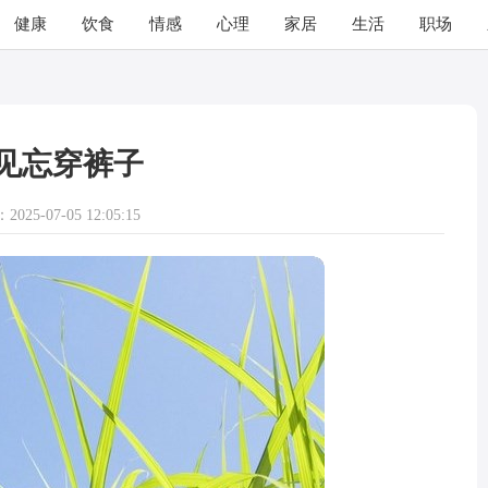
健康
饮食
情感
心理
家居
生活
职场
见忘穿裤子
025-07-05 12:05:15