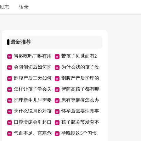
励志
语录
最新推荐
胃疼吃吗丁啉有用
带孩子见世面有2
吗
会阴侧切后如何护
个误区，父母要早
为什么我的孩子没
理
剖腹产后三天如何
知道！
有朋友
剖腹产产后护理的
护理
怎样让孩子学会关
注意事项
智商高孩子都有哪
心他人？
护理新生儿时需要
些特点？
患有荨麻疹怎么办
注意的要点有哪些
为什么说月份对孩
怀孕后需要注意事
子的聪明程度有影
口腔溃疡会引起口
项多 孕妈护理得
孩子髋关节发育不
响呢？
臭吗
气血不足、宫寒危
当胎儿健康发育
良怎么办
孕晚期这5个习惯