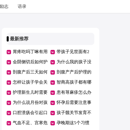
励志
语录
最新推荐
胃疼吃吗丁啉有用
带孩子见世面有2
吗
会阴侧切后如何护
个误区，父母要早
为什么我的孩子没
理
剖腹产后三天如何
知道！
有朋友
剖腹产产后护理的
护理
怎样让孩子学会关
注意事项
智商高孩子都有哪
心他人？
护理新生儿时需要
些特点？
患有荨麻疹怎么办
注意的要点有哪些
为什么说月份对孩
怀孕后需要注意事
子的聪明程度有影
口腔溃疡会引起口
项多 孕妈护理得
孩子髋关节发育不
响呢？
臭吗
气血不足、宫寒危
当胎儿健康发育
良怎么办
孕晚期这5个习惯