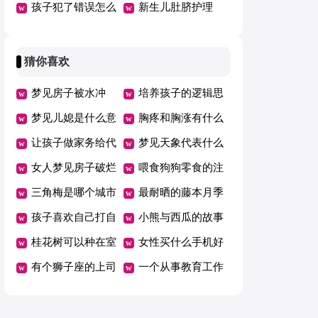
害大怎么办
孩子犯了错误怎么
要改正
新生儿肚脐护理
办（热）
猜你喜欢
梦见房子被水冲
培养孩子的逻辑思
梦见儿媳是什么意
维发展
胸疼和胸涨有什么
思？
让孩子做家务给代
区别
梦见天象代表什么
币好吗
女人梦见房子破烂
意思
喂食狗狗零食的注
不堪预示什么
三角梅是哪个城市
意事项
最耐晒的藤本月季
的市花
孩子喜欢自己打自
小熊与西瓜的故事
己怎么办
桂花树可以种在室
女性买什么手机好
内吗
有个狮子座的上司
一个从事教育工作
是种什么体验
十年的爸爸会怎么
养自己的孩子