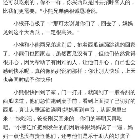
还可以吃别的，你不一样，你买西瓜是回去招呼客人的，
比我们更需要。”小熊兄弟俩很诚恳地说。
小猴开心极了：“那可太谢谢你们了，回去了，妈妈
见到这个大西瓜，一定很高兴。”
小猴和小熊两兄弟道别后，抱着西瓜蹦蹦跳跳的回家
了。小熊们也回家走，虽然西瓜没有了，但他们依然觉得
很开心，因为帮助了有困难的人，让他们开心，自己也会
感到快乐呢，真的像妈妈说的那样：你让别人快乐，上天
也会同时赋予你快乐!
小熊很快回到了家，门一打开，就闻到了一股香甜的
西瓜味道，他们急忙跑到桌子前，看到上面摆了已切好的
西瓜，真让人垂涎欲滴啊!妈妈听到声音，从厨房里出
来：“快吃吧，爸爸刚买回来的，你们的等明天再吃
吧。”小熊连忙把刚发生的前因后果跟妈妈说了一遍，妈
妈一点也没有责怪他们，还夸他们是乐于助人的好孩子