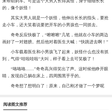
来帮助刹车。可是这个大男人长得真怪，身子细细长长
的，像个妖怪！
其实大男人就是一个妖怪，他伸出长长的指头，要抢
走小车，还大笑着说要把开车的小男孩也一同抓去。
奇奇反应快极了，“嚓嚓嚓”几笔，他就在小车的两边
画好了一对翅膀。然后他对着医生大喊：“快跳进去啊！”
小车载着医生和小男孩飞了起来，妖怪什么也没有抓
到，气得“哇啦哇啦”大叫，样子看上去可笑极了！
“咯咯咯……”奇奇高兴得笑出了声。这时候他睁开眼
睛，发现自己躺在床上，四周围黑乎乎的。
奇奇想了想明白了：原来，自己刚才做了一个梦呢
阅读图文推荐