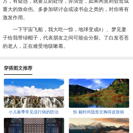
方，有疑惑，就要立刻处理，弄清楚，如果闲置则会造成
重大的致命伤。多参加研讨会或读书会之类的，对你将有
激发作用。
一下宇宙飞船，我大吃一惊，地球变成8）、梦见妻
子给我带绿帽子，代表朋友之间可能会分裂。了白发苍苍
的老人，正在难受地咳嗽着。
穿搭图文推荐
小儿春季常见流行病的防治
惊 戴时尚隐形文胸得皮肤病