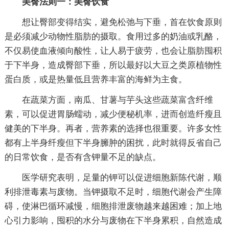
美臀法则一：美臀饮食
想让臀部变得结实，避免松弛与下垂，首在饮食原则
是必须减少动物性脂肪的摄取。食用过多的奶油或乳酪，
不仅易使血液倾向酸性，让人易于疲劳，也会让脂肪囤积
于下半身，造成臀部下垂，所以最好以大豆之类原植物性
蛋白质，或是热量低且营养丰富的海鲜为主食。
在蔬菜方面，南瓜、甘薯与芋头这些蔬菜富含纤维
素，可以促进胃肠蠕动，减少便秘机率，进而创造纤瘦且
健美的下半身。再者，营养素的选择也很重要。许多女性
都有上半身纤瘦但下半身臃肿的困扰，此时就得反省自己
的日常饮食，是否有含钾量不足的缺点。
医学研究表明，足量的钾可以促进细胞新陈代谢，顺
利排泄毒素与废物。当钾摄取不足时，细胞代谢会产生障
碍，使淋巴循环减慢，细胞排泄废物越来越困难；加上地
心引力影响，囤积的水分与废物在下半身累积，自然造成