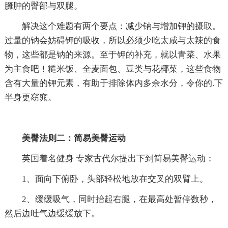
臃肿的臀部与双腿。
解决这个难题有两个要点：减少钠与增加钾的摄取。
过量的钠会妨碍钾的吸收，所以必须少吃太咸与太辣的食
物，这些都是钠的来源。至于钾的补充，就以青菜、水果
为主食吧！糙米饭、全麦面包、豆类与花椰菜，这些食物
含有大量的钾元素，有助于排除体内多余水分，令你的.下
半身更窈窕。
美臀法则二：简易美臀运动
英国着名健身 专家古代尔提出下到简易美臀运动：
1、面向下俯卧，头部轻松地放在交叉的双臂上。
2、缓缓吸气，同时抬起右腿，在最高处暂停数秒，
然后边吐气边缓缓放下。