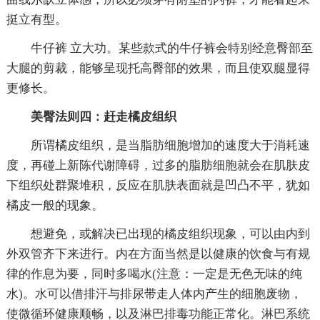
挺立有型。
牛仔裤 立大功。某些款式的牛仔裤会特别经意臀部至
大腿的剪裁，能够呈现托高臀部的效果，而且使双腿显得
更修长。
美臀法则四：赶走橘皮组织
所谓橘皮组织，是当脂肪细胞增加的速度大于消耗速
度，再碰上新陈代谢障碍，过多的脂肪细胞就会在肌肤皮
下组织处群聚堆积，反应在肌肤表面就是凹凸不平，犹如
橘皮一般的现象。
想避免，或解决已出现的橘皮组织现象，可以由内到
外双管齐下来进行。内在方面当然是以健康的饮食与有规
律的作息为要，同时多喝水(注意：一定是无色无味的纯
水)。水可以借排汗与排尿带走人体内产生的细胞废物，
使微循环健康顺畅，以及淋巴排毒功能正常化。淋巴系统