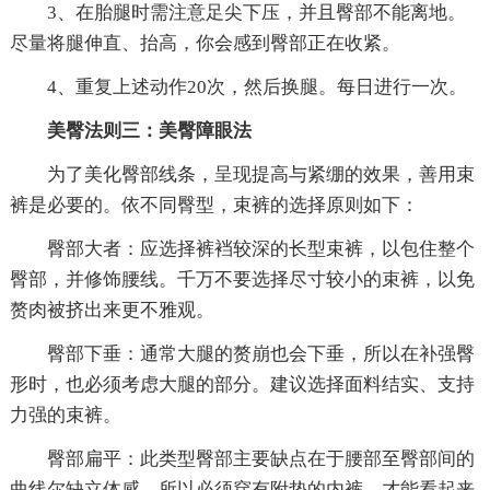
3、在胎腿时需注意足尖下压，并且臀部不能离地。
尽量将腿伸直、抬高，你会感到臀部正在收紧。
4、重复上述动作20次，然后换腿。每日进行一次。
美臀法则三：美臀障眼法
为了美化臀部线条，呈现提高与紧绷的效果，善用束
裤是必要的。依不同臀型，束裤的选择原则如下：
臀部大者：应选择裤裆较深的长型束裤，以包住整个
臀部，并修饰腰线。千万不要选择尽寸较小的束裤，以免
赘肉被挤出来更不雅观。
臀部下垂：通常大腿的赘崩也会下垂，所以在补强臀
形时，也必须考虑大腿的部分。建议选择面料结实、支持
力强的束裤。
臀部扁平：此类型臀部主要缺点在于腰部至臀部间的
曲线尔缺立体感，所以必须穿有附垫的内裤，才能看起来