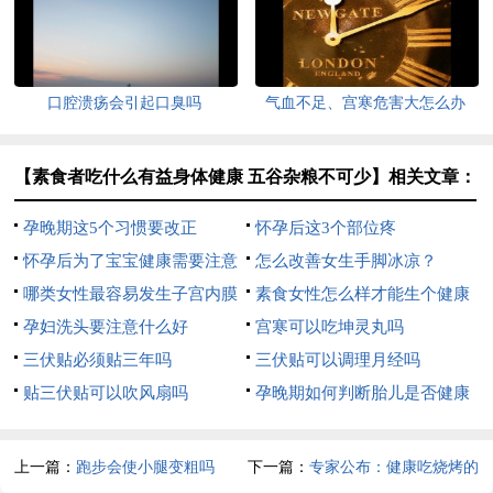
口腔溃疡会引起口臭吗
气血不足、宫寒危害大怎么办
【素食者吃什么有益身体健康 五谷杂粮不可少】相关文章：
孕晚期这5个习惯要改正
怀孕后这3个部位疼
怀孕后为了宝宝健康需要注意
怎么改善女生手脚冰凉？
什么
哪类女性最容易发生子宫内膜
素食女性怎么样才能生个健康
增厚？
孕妇洗头要注意什么好
宝宝
宫寒可以吃坤灵丸吗
三伏贴必须贴三年吗
三伏贴可以调理月经吗
贴三伏贴可以吹风扇吗
孕晚期如何判断胎儿是否健康
上一篇：
跑步会使小腿变粗吗
下一篇：
专家公布：健康吃烧烤的