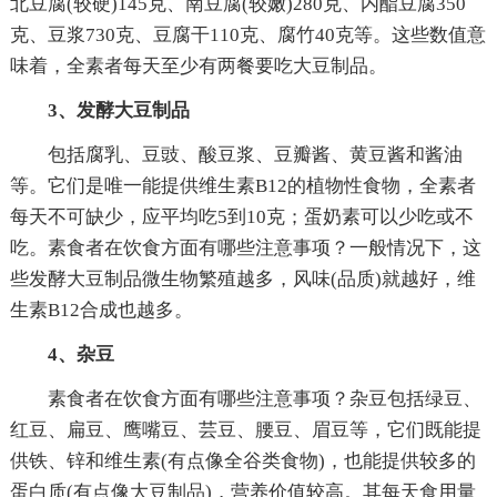
北豆腐(较硬)145克、南豆腐(较嫩)280克、内酯豆腐350
克、豆浆730克、豆腐干110克、腐竹40克等。这些数值意
味着，全素者每天至少有两餐要吃大豆制品。
3、发酵大豆制品
包括腐乳、豆豉、酸豆浆、豆瓣酱、黄豆酱和酱油
等。它们是唯一能提供维生素B12的植物性食物，全素者
每天不可缺少，应平均吃5到10克；蛋奶素可以少吃或不
吃。素食者在饮食方面有哪些注意事项？一般情况下，这
些发酵大豆制品微生物繁殖越多，风味(品质)就越好，维
生素B12合成也越多。
4、杂豆
素食者在饮食方面有哪些注意事项？杂豆包括绿豆、
红豆、扁豆、鹰嘴豆、芸豆、腰豆、眉豆等，它们既能提
供铁、锌和维生素(有点像全谷类食物)，也能提供较多的
蛋白质(有点像大豆制品)，营养价值较高。其每天食用量