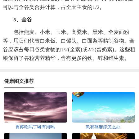
可以与全谷类合并计算，占全天主食的1/2。
5、全谷
包括燕麦、小米、玉米、高粱米、黑米、全麦面粉
等，用它们代替白米饭、白馒头、白面条等精制谷物。全
谷应该占每日谷类食物的1/2(全素)或2/5(蛋奶素)。这些粗
粮保留了谷粒营养精华，含有更多的铁、锌和维生素。
健康图文推荐
胃疼吃吗丁啉有用吗
患有荨麻疹怎么办