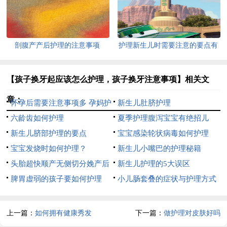
剖腹产产后护理的注意事项
护理新生儿时需要注意的要点有
哪些
【孩子换牙起应该怎么护理，孩子换牙注意事项】相关文
章：
怀孕后需要注意事项多 孕妈护
新生儿肚脐护理
理得当胎儿健康发育
六龄齿如何护理
夏季护理腹泻宝宝有绝招儿
新生儿脐部护理的要点
（精华）
宝宝感染轮状病毒如何护理
宝宝发烧时如何护理？
新生儿小嘴巴的护理秘籍
头胎超快顺产无侧切分娩产后
新生儿护理的5大误区
护理要点
脾胃虚弱的孩子要如何护理
小儿肠套叠的症状与护理方式
上一篇：
如何拥有健康秀发
下一篇：
做护理对皮肤好吗