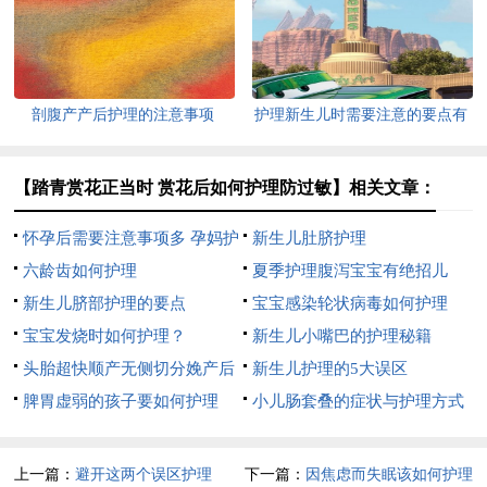
剖腹产产后护理的注意事项
护理新生儿时需要注意的要点有
哪些
【踏青赏花正当时 赏花后如何护理防过敏】相关文章：
怀孕后需要注意事项多 孕妈护
新生儿肚脐护理
理得当胎儿健康发育
六龄齿如何护理
夏季护理腹泻宝宝有绝招儿
新生儿脐部护理的要点
（精华）
宝宝感染轮状病毒如何护理
宝宝发烧时如何护理？
新生儿小嘴巴的护理秘籍
头胎超快顺产无侧切分娩产后
新生儿护理的5大误区
护理要点
脾胃虚弱的孩子要如何护理
小儿肠套叠的症状与护理方式
上一篇：
避开这两个误区护理
下一篇：
因焦虑而失眠该如何护理