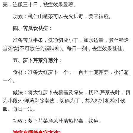
完，连服三十日，祛痘效果显著。
功效：桃仁山楂茶可以去火排毒，美容祛痘。
四、苦瓜饮祛痘：
准备苦瓜半条，洗净切成小丁，加水适量，煮至稀烂
当茶饮(不可放任何调味料)。每日一剂，去痘效果甚佳。
五、萝卜芹菜洋葱汁
：
食材：准备大红萝卜一个，一百五十克芹菜，小洋葱
一个。
做法：将大红萝卜去根需及绿头，切碎;芹菜去叶，切
为小段;小洋葱剥除老皮，切碎为丁，共入榨汁机榨汁饮
服。每日一次。
功效：萝卜芹菜洋葱汁清热排毒，祛痘。
祛痘有哪些食疗方法2