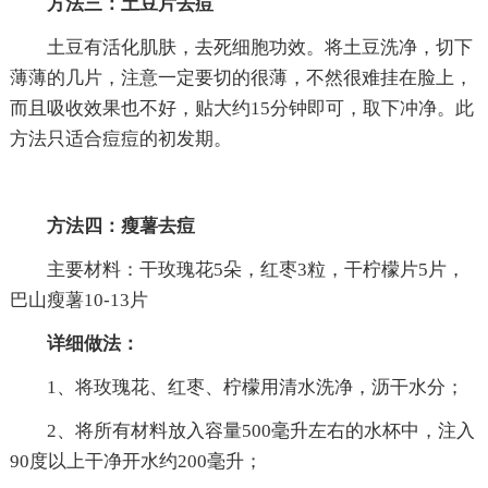
方法三：土豆片去痘
土豆有活化肌肤，去死细胞功效。将土豆洗净，切下
薄薄的几片，注意一定要切的很薄，不然很难挂在脸上，
而且吸收效果也不好，贴大约15分钟即可，取下冲净。此
方法只适合痘痘的初发期。
方法四：瘦薯去痘
主要材料：干玫瑰花5朵，红枣3粒，干柠檬片5片，
巴山瘦薯10-13片
详细做法：
1、将玫瑰花、红枣、柠檬用清水洗净，沥干水分；
2、将所有材料放入容量500毫升左右的水杯中，注入
90度以上干净开水约200毫升；