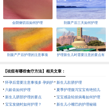
会阴侧切后如何护理
剖腹产后三天如何护理
剖腹产产后护理的注意事项
护理新生儿时需要注意的要点有
哪些
【祛痘有哪些食疗方法】相关文章：
怀孕后需要注意事项多 孕妈护
新生儿肚脐护理
理得当胎儿健康发育
六龄齿如何护理
夏季护理腹泻宝宝有绝招儿
新生儿脐部护理的要点
（精华）
宝宝感染轮状病毒如何护理
宝宝发烧时如何护理？
新生儿小嘴巴的护理秘籍