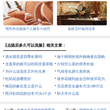
驾车外出旅游个人修车小诀窍
金枝玉叶如何过冬
【点痣后多久可以洗脸】相关文章：
滴水观音是四季长青吗
做个精明的境外购物者出国购
含羞草的根可以吃吗含羞草根
物退税全攻略
介绍空心菜的营养价值
煲排骨可以吗可以
为什么说花生又叫长生果
气候变化易引发疾病
杜鹃花放哪里好
彼岸花碰到血会怎样彼岸花为
梅花的象征意义是什么
什么不能养
无花果安全越冬方法5种方法
西洋杜鹃花的过冬方法4个步
秋天开什么花
骤安全越冬