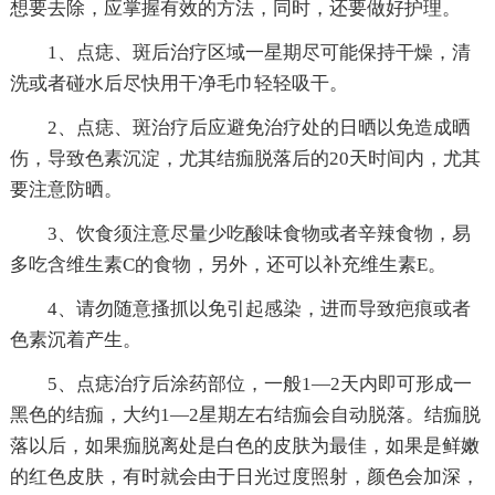
想要去除，应掌握有效的方法，同时，还要做好护理。
1、点痣、斑后治疗区域一星期尽可能保持干燥，清
洗或者碰水后尽快用干净毛巾轻轻吸干。
2、点痣、斑治疗后应避免治疗处的日晒以免造成晒
伤，导致色素沉淀，尤其结痂脱落后的20天时间内，尤其
要注意防晒。
3、饮食须注意尽量少吃酸味食物或者辛辣食物，易
多吃含维生素C的食物，另外，还可以补充维生素E。
4、请勿随意搔抓以免引起感染，进而导致疤痕或者
色素沉着产生。
5、点痣治疗后涂药部位，一般1—2天内即可形成一
黑色的结痂，大约1—2星期左右结痂会自动脱落。结痂脱
落以后，如果痂脱离处是白色的皮肤为最佳，如果是鲜嫩
的红色皮肤，有时就会由于日光过度照射，颜色会加深，