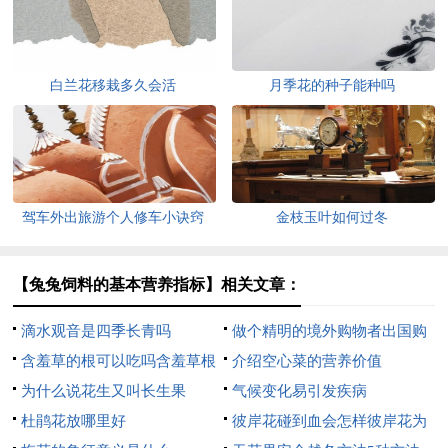
白兰花移栽多久会活
月季花的种子能种吗
驾车外出旅游个人修车小诀窍
金枝玉叶如何过冬
【兔兔饲料的基本营养指标】相关文章：
滴水观音是四季长青吗
做个精明的境外购物者出国购
含羞草的根可以吃吗含羞草根
物退税全攻略
介绍空心菜的营养价值
煲排骨可以吗可以
为什么说花生又叫长生果
气候变化易引发疾病
杜鹃花放哪里好
彼岸花碰到血会怎样彼岸花为