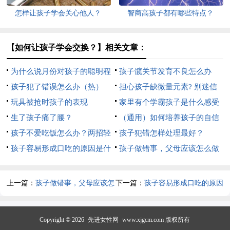
怎样让孩子学会关心他人？
智商高孩子都有哪些特点？
【如何让孩子学会交换？】相关文章：
为什么说月份对孩子的聪明程
孩子髋关节发育不良怎么办
度有影响呢？
孩子犯了错误怎么办（热）
担心孩子缺微量元素? 别迷信
玩具被抢时孩子的表现
简单检测 应综合诊断
家里有个学霸孩子是什么感受
生了孩子痛了腰？
（通用）如何培养孩子的自信
孩子不爱吃饭怎么办？两招轻
心
孩子犯错怎样处理最好？
松搞定
孩子容易形成口吃的原因是什
孩子做错事，父母应该怎么做
么？
上一篇：
孩子做错事，父母应该怎
下一篇：
孩子容易形成口吃的原因
么做
是什么？
Copyright © 2026
先进女性网
www.xjgcm.com 版权所有