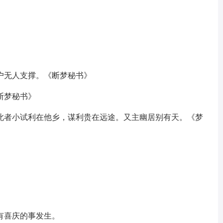
户无人支撑。《断梦秘书》
断梦秘书》
此者小试利在他乡，谋利贵在远途。又主幽居别有天。《梦
有喜庆的事发生。