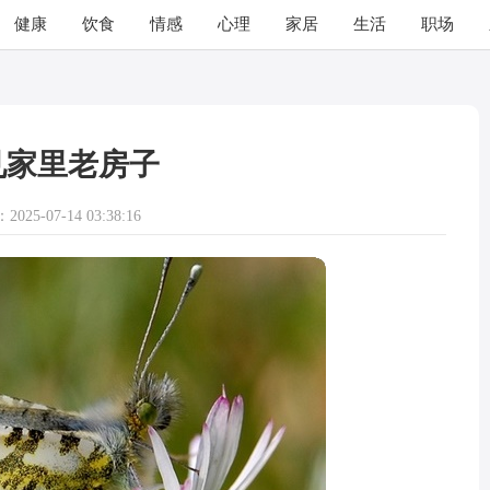
健康
饮食
情感
心理
家居
生活
职场
见家里老房子
025-07-14 03:38:16