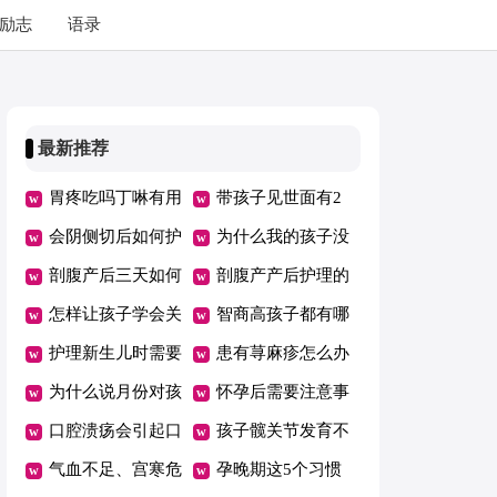
励志
语录
最新推荐
胃疼吃吗丁啉有用
带孩子见世面有2
吗
会阴侧切后如何护
个误区，父母要早
为什么我的孩子没
理
剖腹产后三天如何
知道！
有朋友
剖腹产产后护理的
护理
怎样让孩子学会关
注意事项
智商高孩子都有哪
心他人？
护理新生儿时需要
些特点？
患有荨麻疹怎么办
注意的要点有哪些
为什么说月份对孩
怀孕后需要注意事
子的聪明程度有影
口腔溃疡会引起口
项多 孕妈护理得
孩子髋关节发育不
响呢？
臭吗
气血不足、宫寒危
当胎儿健康发育
良怎么办
孕晚期这5个习惯