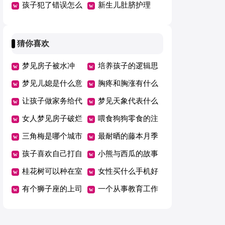
害大怎么办
孩子犯了错误怎么
要改正
新生儿肚脐护理
办（热）
猜你喜欢
梦见房子被水冲
培养孩子的逻辑思
梦见儿媳是什么意
维发展
胸疼和胸涨有什么
思？
让孩子做家务给代
区别
梦见天象代表什么
币好吗
女人梦见房子破烂
意思
喂食狗狗零食的注
不堪预示什么
三角梅是哪个城市
意事项
最耐晒的藤本月季
的市花
孩子喜欢自己打自
小熊与西瓜的故事
己怎么办
桂花树可以种在室
女性买什么手机好
内吗
有个狮子座的上司
一个从事教育工作
是种什么体验
十年的爸爸会怎么
养自己的孩子