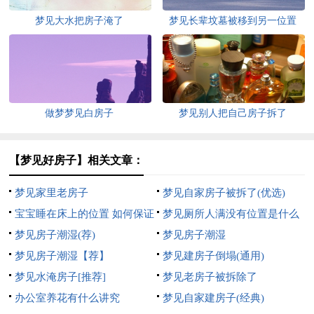
梦见大水把房子淹了
梦见长辈坟墓被移到另一位置
做梦梦见白房子
梦见别人把自己房子拆了
【梦见好房子】相关文章：
梦见家里老房子
梦见自家房子被拆了(优选)
宝宝睡在床上的位置 如何保证
梦见厕所人满没有位置是什么
宝宝安全
梦见房子潮湿(荐)
意思
梦见房子潮湿
梦见房子潮湿【荐】
梦见建房子倒塌(通用)
梦见水淹房子[推荐]
梦见老房子被拆除了
办公室养花有什么讲究
梦见自家建房子(经典)