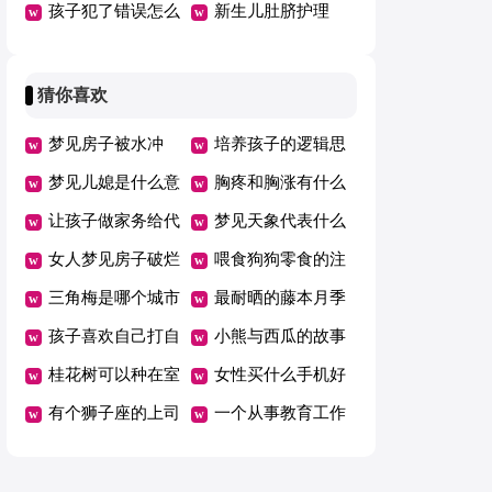
害大怎么办
孩子犯了错误怎么
要改正
新生儿肚脐护理
办（热）
猜你喜欢
梦见房子被水冲
培养孩子的逻辑思
梦见儿媳是什么意
维发展
胸疼和胸涨有什么
思？
让孩子做家务给代
区别
梦见天象代表什么
币好吗
女人梦见房子破烂
意思
喂食狗狗零食的注
不堪预示什么
三角梅是哪个城市
意事项
最耐晒的藤本月季
的市花
孩子喜欢自己打自
小熊与西瓜的故事
己怎么办
桂花树可以种在室
女性买什么手机好
内吗
有个狮子座的上司
一个从事教育工作
是种什么体验
十年的爸爸会怎么
养自己的孩子