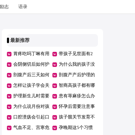
励志
语录
最新推荐
胃疼吃吗丁啉有用
带孩子见世面有2
吗
会阴侧切后如何护
个误区，父母要早
为什么我的孩子没
理
剖腹产后三天如何
知道！
有朋友
剖腹产产后护理的
护理
怎样让孩子学会关
注意事项
智商高孩子都有哪
心他人？
护理新生儿时需要
些特点？
患有荨麻疹怎么办
注意的要点有哪些
为什么说月份对孩
怀孕后需要注意事
子的聪明程度有影
口腔溃疡会引起口
项多 孕妈护理得
孩子髋关节发育不
响呢？
臭吗
气血不足、宫寒危
当胎儿健康发育
良怎么办
孕晚期这5个习惯