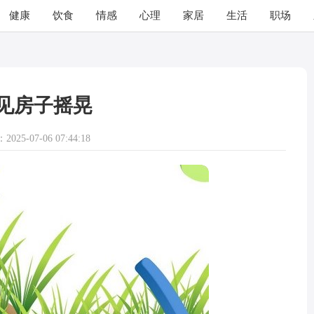
健康
饮食
情感
心理
家居
生活
职场
见房子摇晃
025-07-06 07:44:18