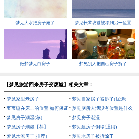
梦见大水把房子淹了
梦见长辈坟墓被移到另一位置
做梦梦见白房子
梦见别人把自己房子拆了
【梦见旅游回来房子变废墟】相关文章：
梦见家里老房子
梦见自家房子被拆了(优选)
宝宝睡在床上的位置 如何保证
梦见厕所人满没有位置是什么
宝宝安全
梦见房子潮湿(荐)
意思
梦见房子潮湿
梦见房子潮湿【荐】
梦见建房子倒塌(通用)
梦见水淹房子[推荐]
梦见老房子被拆除了