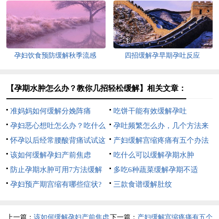
孕妇饮食预防缓解秋季流感
四招缓解孕早期孕吐反应
【孕期水肿怎么办？教你几招轻松缓解】相关文章：
准妈妈如何缓解分娩阵痛
吃饼干能有效缓解孕吐
孕妇恶心想吐怎么办？吃什么
孕吐频繁怎么办，几个方法来
能缓解孕吐症状？
怀孕以后经常腰酸背痛试试这
缓解
产妇缓解宫缩疼痛有五个办法
些妙招来缓解
该如何缓解孕妇产前焦虑
吃什么可以缓解孕期水肿
防止孕期水肿可用7方法缓解
多吃6种蔬菜缓解孕期不适
孕妇预产期宫缩有哪些症状?
三款食谱缓解肚纹
孕晚期宫缩如何缓解?
上一篇：
该如何缓解孕妇产前焦虑
下一篇：
产妇缓解宫缩疼痛有五个