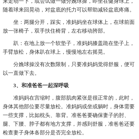
来走动一下，或尝试做一做分娩球操，即坐在健身球上，
随着球来回晃动，对盆底的托力可以帮助减轻盆底疼痛。
坐：两腿分开，踩实，准妈妈坐在球体上，在球前面
放一张椅子，双手扶住椅背，左右移动胯部。
趴：在地上放一个软垫子，准妈妈膝盖跪在垫子上，
手臂放松，身体趴在球上，慢慢地左右摇晃。
分娩球操没有次数限制，只要准妈妈觉得舒服，便可
以一直做下去。
3、和准爸爸一起深呼吸
准妈妈在宫缩时，腹部肌肉紧张是很正常的，此时，
身体其他部位要尽量放松。准妈妈或坐或躺时，身体需要
一些支撑，比如枕头、靠背。准爸爸要确保妻子的肘、
腿、下腰、脖子都有地方支撑，并感到舒服，准爸爸还要
检查妻子身体各部分是否完全放松。