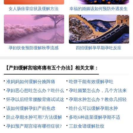
女人肠痉挛症状及缓解方法
幸福的婚姻该如何预防外遇发生
孕妇饮食预防缓解秋季流感
四招缓解孕早期孕吐反应
【产妇缓解宫缩疼痛有五个办法】相关文章：
准妈妈如何缓解分娩阵痛
吃饼干能有效缓解孕吐
孕妇恶心想吐怎么办？吃什么
孕吐频繁怎么办，几个方法来
能缓解孕吐症状？
怀孕以后经常腰酸背痛试试这
缓解
孕期水肿怎么办？教你几招轻
些妙招来缓解
该如何缓解孕妇产前焦虑
松缓解
吃什么可以缓解孕期水肿
防止孕期水肿可用7方法缓解
多吃6种蔬菜缓解孕期不适
孕妇预产期宫缩有哪些症状?
三款食谱缓解肚纹