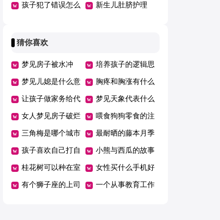
害大怎么办
孩子犯了错误怎么
要改正
新生儿肚脐护理
办（热）
猜你喜欢
梦见房子被水冲
培养孩子的逻辑思
梦见儿媳是什么意
维发展
胸疼和胸涨有什么
思？
让孩子做家务给代
区别
梦见天象代表什么
币好吗
女人梦见房子破烂
意思
喂食狗狗零食的注
不堪预示什么
三角梅是哪个城市
意事项
最耐晒的藤本月季
的市花
孩子喜欢自己打自
小熊与西瓜的故事
己怎么办
桂花树可以种在室
女性买什么手机好
内吗
有个狮子座的上司
一个从事教育工作
是种什么体验
十年的爸爸会怎么
养自己的孩子