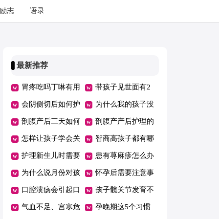
励志
语录
最新推荐
胃疼吃吗丁啉有用
带孩子见世面有2
吗
会阴侧切后如何护
个误区，父母要早
为什么我的孩子没
理
剖腹产后三天如何
知道！
有朋友
剖腹产产后护理的
护理
怎样让孩子学会关
注意事项
智商高孩子都有哪
心他人？
护理新生儿时需要
些特点？
患有荨麻疹怎么办
注意的要点有哪些
为什么说月份对孩
怀孕后需要注意事
子的聪明程度有影
口腔溃疡会引起口
项多 孕妈护理得
孩子髋关节发育不
响呢？
臭吗
气血不足、宫寒危
当胎儿健康发育
良怎么办
孕晚期这5个习惯