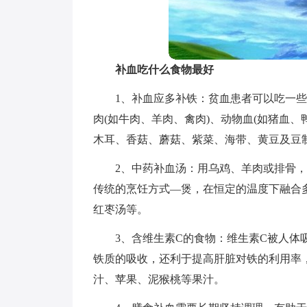
补血吃什么食物最好
1、补血应多补铁：贫血患者可以吃一些
肉(如牛肉、羊肉、禽肉)、动物血(如猪血、
木耳、香菇、蘑菇、紫菜、海带、黄豆及豆
2、中药补血汤：用乌鸡、羊肉或排骨
传统的烹饪方式—煲，在恒定的温度下融合
红枣汤等。
3、含维生素C的食物：维生素C被人
铁质的吸收，还利于提高肝脏对铁的利用率
汁、苹果、泥猴桃等果汁。