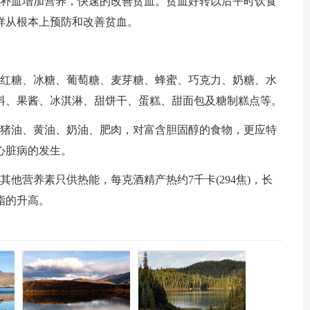
于补血增加营养，快速的改善贫血。贫血好转以后平时饮食
样从根本上预防和改善贫血。
、红糖、冰糖、葡萄糖、麦芽糖、蜂蜜、巧克力、奶糖、水
料、果酱、冰淇淋、甜饼干、蛋糕、甜面包及糖制糕点等。
、猪油、黄油、奶油、肥肉，对富含胆固醇的食物，更应特
心脏病的发生。
他营养素只供热能，每克酒精产热约7千卡(294焦)，长
脂的升高。