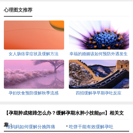
心理图文推荐
女人肠痉挛症状及缓解方法
幸福的婚姻该如何预防外遇发生
孕妇饮食预防缓解秋季流感
四招缓解孕早期孕吐反应
【孕期肿成猪蹄怎么办？缓解孕期水肿小技能get】相关文
章：
准妈妈如何缓解分娩阵痛
吃饼干能有效缓解孕吐