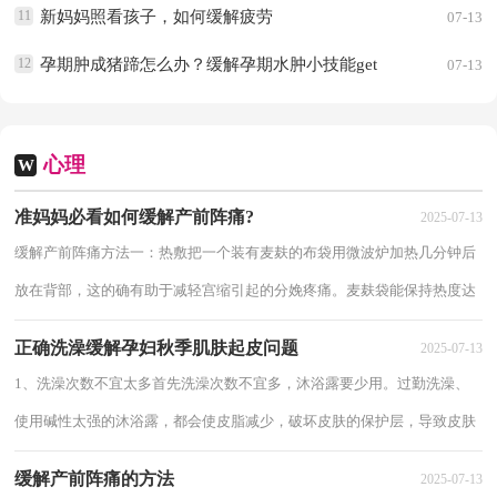
11
新妈妈照看孩子，如何缓解疲劳
07-13
12
孕期肿成猪蹄怎么办？缓解孕期水肿小技能get
07-13
心理
W
准妈妈必看如何缓解产前阵痛?
2025-07-13
缓解产前阵痛方法一：热敷把一个装有麦麸的布袋用微波炉加热几分钟后
放在背部，这的确有助于减轻宫缩引起的分娩疼痛。麦麸袋能保持热度达
1小时或更长时间。或用装满热水（不是开...
正确洗澡缓解孕妇秋季肌肤起皮问题
2025-07-13
1、洗澡次数不宜太多首先洗澡次数不宜多，沐浴露要少用。过勤洗澡、
使用碱性太强的沐浴露，都会使皮脂减少，破坏皮肤的保护层，导致皮肤
干燥受损。不要经常用搓澡巾、毛巾过渡搓洗...
缓解产前阵痛的方法
2025-07-13