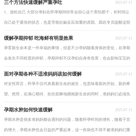
三个方法快速缓解严重孕吐
2025-07-13
1、放松自己 大部分孕妇在怀孕期间经常会担心这个害怕那个，长时间让
自己处于紧张的状态，也是导致妊娠反应加重的原因。因此专员提醒这部
分孕妇，在怀孕期间应该尽量的放松自己，一...
缓解孕期抑郁 吃海鲜有明显效果
2025-07-13
孕育新生命本是一件幸福的事情，但是不少孕妈随着身体的变化，在孕期
会发生不同程度的抑郁，孕期抑郁不仅孕妇自身有危害，也会影响宝宝的
健康。那怎样有效缓解孕期抑郁症呢？《流行病...
面对孕期各种不适准妈妈该如何缓解
2025-07-13
对女性而言，怀孕不仅代表着新生命的诞生，也意味着新的开始、新的希
望。然而，在满心期待、欢欣鼓舞地拥抱新生命的同时，准妈妈们必须先
经历10个月的辛苦路程——恶心、呕吐、尿频...
孕期水肿如何快速缓解
2025-07-13
孕期水肿是很多准妈妈都会遇到的问题，随着怀孕时间的增长，随着子宫
的增大，孕期水肿也会日益的严重起来，这一疾病也不得不被准妈妈们重