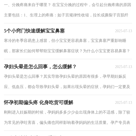
一、分娩疼痛来自于哪里？ 在宝宝分娩的过程中，会引起分娩疼痛的原因
主要包括：1、生理上的疼痛：如子宫规律性收缩，拉长或撕裂子宫肌纤
维产生剧烈疼痛；胎儿通过产道时压迫产道，尤其是...
5个小窍门快速缓解宝宝鼻塞
2025-07-13
寒冷的冬季容易患上感冒，但小宝宝更容易鼻塞，宝宝鼻塞严重影响睡
眠，那家长们如何帮帮助宝宝缓解鼻塞症状？为什么小宝宝更容易鼻塞？
小宝宝的鼻黏膜又薄又嫩，当生病或受到外界刺激物...
孕妇头晕是怎么回事，怎么缓解？
2025-07-13
孕妇头晕是怎么回事？其实导致孕妇头晕的原因有很多，孕早期妊娠反
应、低血压，都会导致孕妇头晕，如果出现头晕的症状，孕妈们一定要及
时调养，不要不当一回事哦，如果严重的话去医院检查...
怀孕初期偏头疼 化身吃货可缓解
2025-07-13
刚刚进入妊娠期的时候，孕妈妈多多少少会出现身体上的不适感，除了较
为常见的孕吐害喜，偏头痛也同样影响着孕妈妈的生活质量。孕产专员表
示，孕早期偏头痛并不少见，可以通过五个方法...