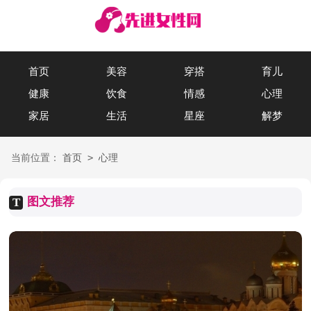
首页
美容
穿搭
育儿
健康
饮食
情感
心理
家居
生活
星座
解梦
>
当前位置：
首页
心理
图文推荐
T