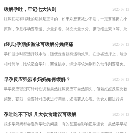
视，其实只要我们了解孕期水肿的原因，然后坦然...
缓解孕吐，牢记七大法则
2025-07-13
妊娠初期有呕吐的症状是正常的，如果妳想要减少不适，一定要遵循几个
原则，像是移动要缓慢、少量多餐、补充大量水分、摄取维生素Ｂ等。此
外，生姜茶、生姜片有助于舒缓妳的恶心感，妳可...
(经典)孕期多游泳可缓解分娩疼痛
2025-07-13
孕妇游泳时应选择浅水池，随便走走就有运动效果。在泳姿选择上，蛙泳
相对简单，比较适合孕妇，而像跳水、蝶泳等较为剧烈的动作则要避免。
游泳时间也不应太长，以运动结束不觉太累为宜...
早孕反应强烈准妈妈如何缓解？
2025-07-13
早孕反应强烈可针对性调整虽然妊娠反应可自然消失，但若妊娠反应比较
频繁、强烈，需要针对症状进行调整，还需要从心理、饮食方面进行调
整。1、调节情绪，家人关怀。妊娠反应强烈的...
孕吐吃不下饭 几大饮食建议可缓解
2025-07-13
很多孕妈妈都会遇到孕吐的问题，有的甚至会影响正常进食，虽然孕早期