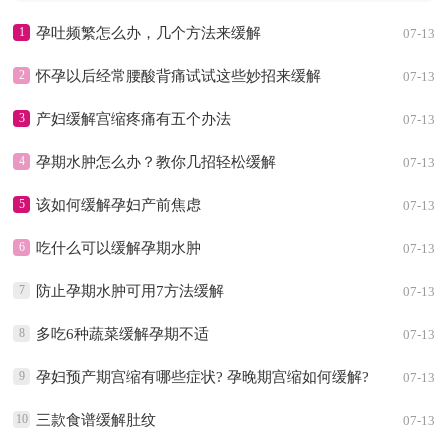
1
孕吐频繁怎么办，几个方法来缓解
07-13
2
怀孕以后经常腰酸背痛试试这些妙招来缓解
07-13
3
产妇缓解宫缩疼痛有五个办法
07-13
4
孕期水肿怎么办？教你几招轻松缓解
07-13
5
该如何缓解孕妇产前焦虑
07-13
6
吃什么可以缓解孕期水肿
07-13
7
防止孕期水肿可用7方法缓解
07-13
8
多吃6种蔬菜缓解孕期不适
07-13
9
孕妇预产期宫缩有哪些症状? 孕晚期宫缩如何缓解?
07-13
10
三款食谱缓解肚纹
07-13