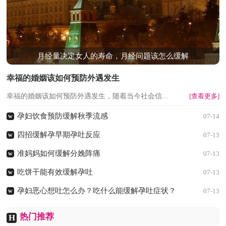
月经量决定女人的寿命，月经问题该怎么缓解
幸福的婚姻该如何预防外遇发生
幸福的婚姻该如何预防外遇发生，随着当今社会信...
[查看更多]
孕妇饮食预防缓解秋季流感
w
07-14
四招缓解孕早期孕吐反应
w
07-13
准妈妈如何缓解分娩阵痛
w
07-13
吃饼干能有效缓解孕吐
w
07-13
孕妇恶心想吐怎么办？吃什么能缓解孕吐症状？
w
07-13
热门推荐
H