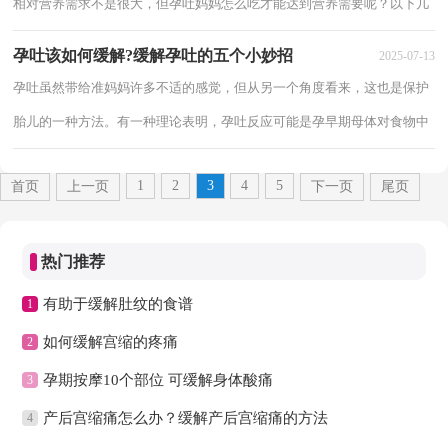
相对营养需求不是很大，但孕吐妈妈怎么吃才能达到营养需要呢？以下几
个关于孕早期的饮食建议，希望能给各位孕妈妈...
孕吐该如何缓解?缓解孕吐的五个小妙招
2025-07-13
孕吐虽然带给准妈妈许多不适的感觉，但从另一个角度看来，这也是保护
胎儿的一种方法。有一种理论表明，孕吐反应可能是孕早期母体对食物中
的有害成分的排异现象，是保护胚胎不受伤害...
1
2
3
4
5
首页
上一页
下一页
尾页
热门推荐
有助于缓解肚纹的食谱
1
如何缓解宫缩的疼痛
2
孕期按摩10个部位 可缓解身体酸痛
3
产后宫缩痛怎么办？缓解产后宫缩痛的方法
4