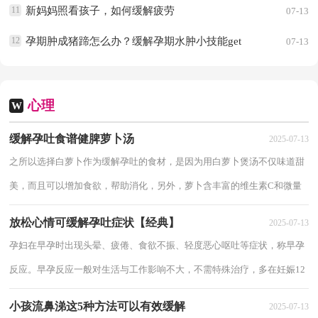
11
新妈妈照看孩子，如何缓解疲劳
07-13
12
孕期肿成猪蹄怎么办？缓解孕期水肿小技能get
07-13
心理
W
缓解孕吐食谱健脾萝卜汤
2025-07-13
之所以选择白萝卜作为缓解孕吐的食材，是因为用白萝卜煲汤不仅味道甜
美，而且可以增加食欲，帮助消化，另外，萝卜含丰富的维生素C和微量
元素锌，有助于增强机体的免疫功能，提高抗病能力，...
放松心情可缓解孕吐症状【经典】
2025-07-13
孕妇在早孕时出现头晕、疲倦、食欲不振、轻度恶心呕吐等症状，称早孕
反应。早孕反应一般对生活与工作影响不大，不需特殊治疗，多在妊娠12
周后自然消失。少数孕妇早孕反应严重，恶心...
小孩流鼻涕这5种方法可以有效缓解
2025-07-13