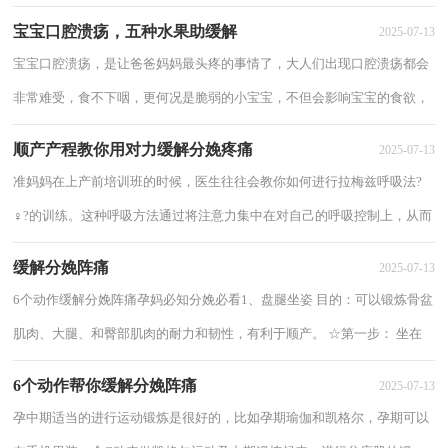
疼痛，使产妇感到舒适一些，特别是胎儿的面部...
宝宝口腔溃疡，五种水果助缓解
2025-07-13
宝宝口腔溃疡，是让爸爸妈妈最头疼的事情了，大人们出现口腔溃疡都会
非常难受，食不下咽，更何况是脆弱的小宝宝，不但会影响宝宝的食欲，
还会令宝宝格外烦躁、睡眠不安稳等等。然而，口腔...
顺产产程教你用对力缓解分娩疼痛
2025-07-13
准妈妈在上产前培训班的时候，医生往往会教你如何进行拉梅兹呼吸法?
♀?的训练。这种呼吸方法通过将注意力集中在对自己的呼吸控制上，从而
缓和及控制分娩时的疼痛，可以说是一种精...
缓解分娩阵痛
2025-07-13
6个动作缓解分娩阵痛孕妈必知分娩必看1、盘腿坐姿 目的：可以锻炼骨盆
肌肉、大腿、和臀部肌肉的耐力和韧性，有利于顺产。 ☆第一步： 坐在
地面上，脚心相对，盘腿而坐。 第二步：轻轻前...
6个动作帮你缓解分娩阵痛
2025-07-13
孕中期适当的进行运动锻炼是很好的，比如孕期瑜伽和凯格尔，孕期可以