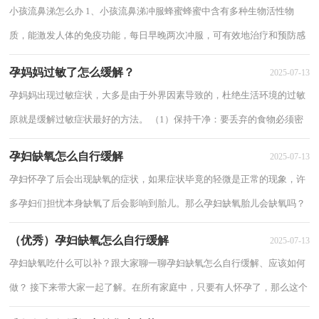
小孩流鼻涕怎么办 1、小孩流鼻涕冲服蜂蜜蜂蜜中含有多种生物活性物
质，能激发人体的免疫功能，每日早晚两次冲服，可有效地治疗和预防感
冒及其它病毒性疾病。2、小孩流鼻涕按摩鼻...
孕妈妈过敏了怎么缓解？
2025-07-13
孕妈妈出现过敏症状，大多是由于外界因素导致的，杜绝生活环境的过敏
原就是缓解过敏症状最好的方法。 （1）保持干净：要丢弃的食物必须密
封，以免引来蟑螂，因为蟑螂的排泄物会引起过敏（2）...
孕妇缺氧怎么自行缓解
2025-07-13
孕妇怀孕了后会出现缺氧的症状，如果症状毕竟的轻微是正常的现象，许
多孕妇们担忧本身缺氧了后会影响到胎儿。那么孕妇缺氧胎儿会缺氧吗？
孕妇为胎儿提供各种营养和最重要的氧气。...
（优秀）孕妇缺氧怎么自行缓解
2025-07-13
孕妇缺氧吃什么可以补？跟大家聊一聊孕妇缺氧怎么自行缓解、应该如何
做？ 接下来带大家一起了解。在所有家庭中，只要有人怀孕了，那么这个
人必然是整个家的重点关注对象了！孕妇怀孕...