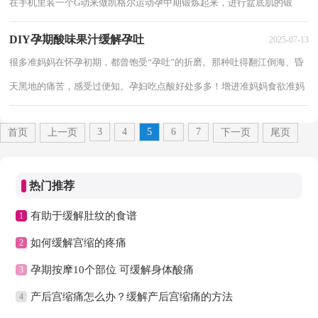
在手机里装一个G动来做凯格尔运动孕中期锻炼起来，进行盆底肌的锻
炼，有助于顺利分娩，加速第二产程今天给大家分...
DIY孕期酸味果汁缓解孕吐
2025-07-13
很多准妈妈在怀孕初期，都曾饱受“孕吐”的折磨。那种吐得翻江倒海、昏
天黑地的痛苦，感受过便知。孕妇吃点酸好处多多！增进准妈妈食欲准妈
妈怀孕后，胎盘分泌的某些物质有抑制胃酸...
3
4
5
6
7
首页
上一页
下一页
尾页
热门推荐
有助于缓解肚纹的食谱
1
如何缓解宫缩的疼痛
2
孕期按摩10个部位 可缓解身体酸痛
3
产后宫缩痛怎么办？缓解产后宫缩痛的方法
4