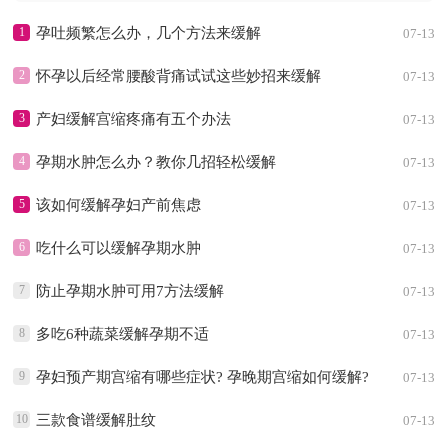
1
孕吐频繁怎么办，几个方法来缓解
07-13
2
怀孕以后经常腰酸背痛试试这些妙招来缓解
07-13
3
产妇缓解宫缩疼痛有五个办法
07-13
4
孕期水肿怎么办？教你几招轻松缓解
07-13
5
该如何缓解孕妇产前焦虑
07-13
6
吃什么可以缓解孕期水肿
07-13
7
防止孕期水肿可用7方法缓解
07-13
8
多吃6种蔬菜缓解孕期不适
07-13
9
孕妇预产期宫缩有哪些症状? 孕晚期宫缩如何缓解?
07-13
10
三款食谱缓解肚纹
07-13