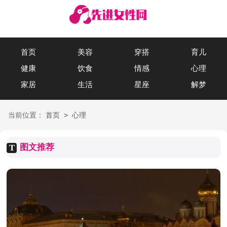
首页
美容
穿搭
育儿
健康
饮食
情感
心理
家居
生活
星座
解梦
>
当前位置：
首页
心理
图文推荐
T