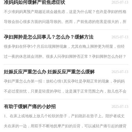
准妈妈如何缓解产前焦虑症状
2025-07-13
不少准妈妈离预产期越近就会越焦虑，这是为什么呢？也许是孕妇的性格
导致会担心很多方面的问题导致的。然而，产前焦虑的危害是很大的，所
以有必要产前焦虑哦。产前焦虑的原因害怕生...
孕妇脚肿是怎么回事儿？怎么办？缓解方法
2025-07-13
很多孕妇在怀孕5个月后出现脚肿现象，尤其在晚上脚肿更为明显，但经
过一夜的休息就会消肿。很多人问孕妇脚肿否正常？孕妇脚肿怎么办好？
大多数的孕妇在怀孕的中后期都会出现脚肿情...
妊娠反应严重怎么办 妊娠反应严重怎么缓解
2025-07-13
孕妇严重怎么办第一招：放松心情1其实孕吐是孕期正常的现象，孕妈妈
不必过度担忧，只要是轻度的孕吐，这是属于正常范围之内，胎儿也不会
受到不良的影响。孕妈妈就尽管放松心情，不要造...
有助于缓解产痛的小妙招
2025-07-13
1、在床上或地板上放几个松软的垫子，产妇跪趴在垫子上。陪护者或丈
夫在床的一边，用双手不断地抚摩产妇的后背，可以减轻产痛引起的腰背