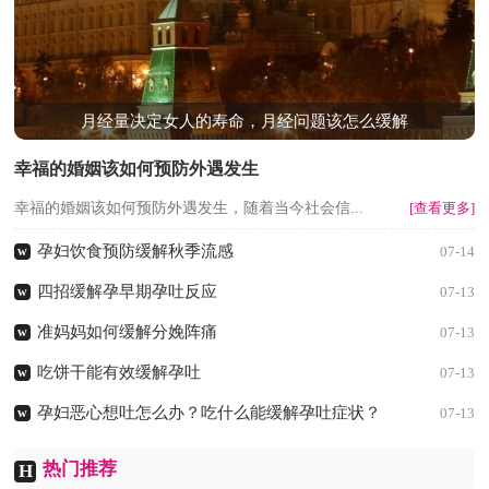
月经量决定女人的寿命，月经问题该怎么缓解
幸福的婚姻该如何预防外遇发生
幸福的婚姻该如何预防外遇发生，随着当今社会信...
[查看更多]
孕妇饮食预防缓解秋季流感
w
07-14
四招缓解孕早期孕吐反应
w
07-13
准妈妈如何缓解分娩阵痛
w
07-13
吃饼干能有效缓解孕吐
w
07-13
孕妇恶心想吐怎么办？吃什么能缓解孕吐症状？
w
07-13
热门推荐
H