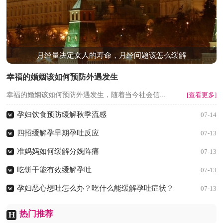
月经量决定女人的寿命，月经问题该怎么缓解
幸福的婚姻该如何预防外遇发生
幸福的婚姻该如何预防外遇发生，随着当今社会信...
[查看更多]
孕妇饮食预防缓解秋季流感
w
07-14
四招缓解孕早期孕吐反应
w
07-13
准妈妈如何缓解分娩阵痛
w
07-13
吃饼干能有效缓解孕吐
w
07-13
孕妇恶心想吐怎么办？吃什么能缓解孕吐症状？
w
07-13
热门推荐
H