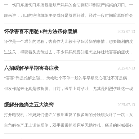
一、伤口疼痛伤口疼痛包括顺产妈妈的会阴侧切和剖腹产妈妈的刀口。一
般来讲，刀口的疤痕组织主要成分是胶原纤维。经过一段时间胶原纤维会
被分解、吸收，从而使疤痕组织变软、变...
怀孕害喜不用愁 6种方法帮你缓解
2025-07-13
怀孕是一个艰苦的过程，害喜作为比较令孕妇苦恼的事情，想要顺利的度
过这关，得硬着头皮熬过去，不少妈妈想要知道怎么样杜绝害喜的症状，
这是不可能的事情，女性怀孕严重害喜怎么办，只能...
六招缓解孕早期害喜症状
2025-07-13
“害喜”尚是难解之谜1、为啥吐个不停一般的孕早期恶心呕吐不算是病，
但发作起来还真是够折腾。目前，医学上对孕吐、尤其是剧烈孕吐这一现
象还没有准确的、令人信服的解释。不...
缓解分娩痛之五大诀窍
2025-07-13
打开电视机，准妈妈们也许又被那重复了很多遍的分娩镜头吓了一跳：女
主角躺在产床上辗转反侧，双手紧紧抓着床单无助挣扎，痛苦的叫喊撕心
裂肺。准妈妈们面对即将面临的生产于是不由...