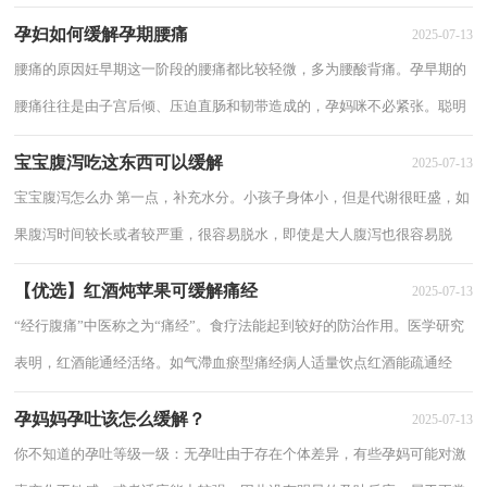
大腿和臀部肌肉的拉伸，坚持5秒，慢慢恢复坐姿侧抬腿目...
孕妇如何缓解孕期腰痛
2025-07-13
腰痛的原因妊早期这一阶段的腰痛都比较轻微，多为腰酸背痛。孕早期的
腰痛往往是由子宫后倾、压迫直肠和韧带造成的，孕妈咪不必紧张。聪明
提醒当身体出现异常时，无论严重与否，孕妈...
宝宝腹泻吃这东西可以缓解
2025-07-13
宝宝腹泻怎么办 第一点，补充水分。小孩子身体小，但是代谢很旺盛，如
果腹泻时间较长或者较严重，很容易脱水，即使是大人腹泻也很容易脱
水，所以首先补水，补水的同时要补充盐分和电解质...
【优选】红酒炖苹果可缓解痛经
2025-07-13
“经行腹痛”中医称之为“痛经”。食疗法能起到较好的防治作用。医学研究
表明，红酒能通经活络。如气滯血瘀型痛经病人适量饮点红酒能疏通经
络，扩张血管，使平滑肌松弛，缓解痛经；气...
孕妈妈孕吐该怎么缓解？
2025-07-13
你不知道的孕吐等级一级：无孕吐由于存在个体差异，有些孕妈可能对激