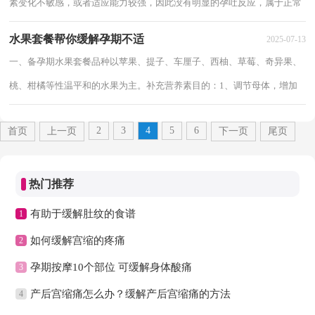
素变化不敏感，或者适应能力较强，因此没有明显的孕吐反应，属于正常
情况。虽然没有孕吐扰人，但也可能会有其他的早...
水果套餐帮你缓解孕期不适
2025-07-13
一、备孕期水果套餐品种以苹果、提子、车厘子、西柚、草莓、奇异果、
桃、柑橘等性温平和的水果为主。补充营养素目的：1、调节母体，增加
各种营养素在身体内的贮量；2、增强体质，增...
2
3
4
5
6
首页
上一页
下一页
尾页
热门推荐
有助于缓解肚纹的食谱
1
如何缓解宫缩的疼痛
2
孕期按摩10个部位 可缓解身体酸痛
3
产后宫缩痛怎么办？缓解产后宫缩痛的方法
4