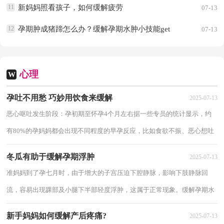
11
新妈妈照看孩子，如何缓解疲劳
07-13
12
孕期肿成猪蹄怎么办？缓解孕期水肿小技能get
07-13
心理
W
孕吐不用愁 巧妙用饮食来缓解
2025-07-13
恶心呕吐发生阶段：孕初期至怀孕4个月左右据一些专员的统计显示，约
有80%的孕妈妈都会出现不同程度的早孕反应，比如食欲不振、恶心想吐
等等。不过，这对于身体的营养摄取并没有问题...
冬瓜有助于缓解孕期浮肿
2025-07-13
准妈妈到了孕七月时，由于增大的子宫压迫下腔静脉，影响下肢静脉回
流，容易出现踝部及小腿下半部轻度浮肿，这属于正常现象。缓解孕期水
肿，食疗法是比较比较优先选择的方法。孕妇足部...
新手妈妈如何缓解产后疼痛?
2025-07-13