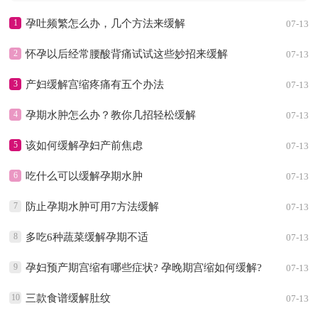
1
孕吐频繁怎么办，几个方法来缓解
07-13
2
怀孕以后经常腰酸背痛试试这些妙招来缓解
07-13
3
产妇缓解宫缩疼痛有五个办法
07-13
4
孕期水肿怎么办？教你几招轻松缓解
07-13
5
该如何缓解孕妇产前焦虑
07-13
6
吃什么可以缓解孕期水肿
07-13
7
防止孕期水肿可用7方法缓解
07-13
8
多吃6种蔬菜缓解孕期不适
07-13
9
孕妇预产期宫缩有哪些症状? 孕晚期宫缩如何缓解?
07-13
10
三款食谱缓解肚纹
07-13