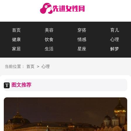
首页
美容
穿搭
育儿
健康
饮食
情感
心理
家居
生活
星座
解梦
>
当前位置：
首页
心理
图文推荐
T