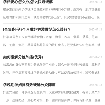
孕妇烧心怎么办,怎么快速缓解
2025-07-13
很多准妈妈到了孕晚期会感觉到胃部和胸口不舒服，感觉有一股灼热感蔓
延在胃部和胸口之间，就是俗称的“烧心感”。其实准妈妈们不必担心，因
为这种“烧心感”在孕晚期症状中十分常...
[合集]怀孕8个月准妈妈爱做梦怎么缓解？
2025-07-13
怀孕31周贫血应食用哪些食物？芹菜、海带、木耳、紫菜、菠菜、芝麻
酱、芝麻、大枣、苹果等都是补铁的最好食品，还要多吃些红色肉类、动
物内脏、红豆、胡萝卜、红苋菜等，最好荤素...
如何缓解分娩阵痛(优秀)
2025-07-13
如果您的身心事前都为分娩作好了准备，那么分娩将是比较舒服、顺利的
过程。怀孕后期常常练习分娩准备动作，可以使您放松精神，减轻分娩时
的阵痛，顺利生下健康宝宝。怎样缓解分娩阵...
孕晚期孕妇操有效缓解分娩阵痛
2025-07-13
打坐式目的：可以锻炼骨盆肌肉，大腿和臀部肌肉的耐力，有利于顺产第
一步：盘腿而坐，脚心向对第二步：往前前倾身体，保持背部平直，感受